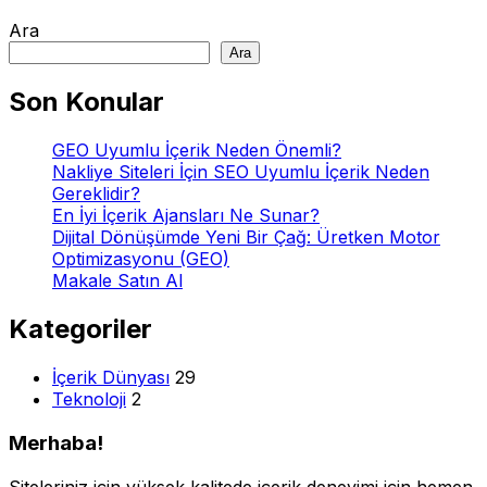
Ara
Ara
Son Konular
GEO Uyumlu İçerik Neden Önemli?
Nakliye Siteleri İçin SEO Uyumlu İçerik Neden
Gereklidir?
En İyi İçerik Ajansları Ne Sunar?
Dijital Dönüşümde Yeni Bir Çağ: Üretken Motor
Optimizasyonu (GEO)
Makale Satın Al
Kategoriler
İçerik Dünyası
29
Teknoloji
2
Merhaba!
Siteleriniz için yüksek kalitede içerik deneyimi için hemen