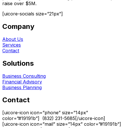
raise over $5M.
[uicore-socials size=”21px”]
Company
About Us
Services
Contact
Solutions
Business Consulting
Financial Advisory
Business Planning
Contact
[uicore-icon icon=”phone” size=”14px”
color=”#19191b”] (832) 231-5685[/uicore-icon]
[uicore-icon icon=”mail” size=”14px” color=”#19191b”]