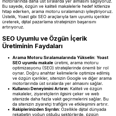
motorlarında daha üst sıralarda yer almasını sağlıyoruz.
Bu sayede, özgün ve kaliteli makalelerle hedef kitlenize
hitap ederken, arama motoru sıralamanızı iyileştiriyoruz.
Üstelik, Yoast gibi SEO araçlarıyla tam uyumlu içerikler
üreterek, dijital pazarlama stratejinizin başarısını
artırıyoruz.
SEO Uyumlu ve Özgün İçerik
Üretiminin Faydaları
Arama Motoru Sıralamalarında Yükselin
:
Yoast
SEO uyumlu makale
üretimi, arama motoru
optimizasyonu (SEO) stratejilerinde önemli bir rol
oynar. Doğru anahtar kelimelerle optimize edilmiş
ve özgün içerikler, sitenizin Google ve diğer arama
motorlarında üst sıralarda yer almasını sağlar.
Kullanıcı Deneyimini Artırın
: Kaliteli ve özgün
makaleler, ziyaretçilerin ilgisini çeker ve web
sitenizde daha fazla vakit geçirmelerini sağlar. Bu
da sitenizin ziyaretçi trafiğini ve etkileşimini artırır.
Rakiplerinizden Sıyrılın
: Özellikle dijital dünyada
rekabetin yoğun olduğu sektörlerde, özgün